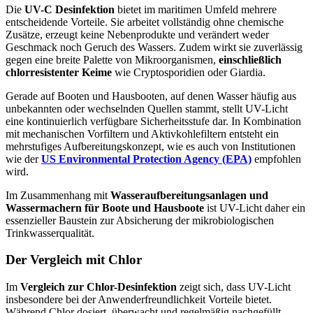
Die
UV-C Desinfektion
bietet im maritimen Umfeld mehrere
entscheidende Vorteile. Sie arbeitet vollständig ohne chemische
Zusätze, erzeugt keine Nebenprodukte und verändert weder
Geschmack noch Geruch des Wassers. Zudem wirkt sie zuverlässig
gegen eine breite Palette von Mikroorganismen,
einschließlich
chlorresistenter Keime
wie Cryptosporidien oder Giardia.
Gerade auf Booten und Hausbooten, auf denen Wasser häufig aus
unbekannten oder wechselnden Quellen stammt, stellt UV-Licht
eine kontinuierlich verfügbare Sicherheitsstufe dar. In Kombination
mit mechanischen Vorfiltern und Aktivkohlefiltern entsteht ein
mehrstufiges Aufbereitungskonzept, wie es auch von Institutionen
wie der
US Environmental Protection Agency (EPA)
empfohlen
wird.
Im Zusammenhang mit
Wasseraufbereitungsanlagen und
Wassermachern für Boote und Hausboote
ist UV-Licht daher ein
essenzieller Baustein zur Absicherung der mikrobiologischen
Trinkwasserqualität.
Der Vergleich mit Chlor
Im
Vergleich zur Chlor-Desinfektion
zeigt sich, dass UV-Licht
insbesondere bei der Anwenderfreundlichkeit Vorteile bietet.
Während Chlor dosiert, überwacht und regelmäßig nachgefüllt