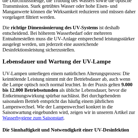
die Durchflussmenge, die Trübung des Wassers sowie die optische
Transmission. Stark getrübtes Wasser oder hohe Eisen- und
Manganwerte können die Wirksamkeit reduzieren und müssen daher
vorgelagert filtriert werden.
Die
richtige Dimensionierung des UV-Systems
ist deshalb
entscheidend. Bei höherem Wasserbedarf oder mehreren
Entnahmestellen muss die UV-Anlage entsprechend leistungsstärker
ausgelegt werden, um jederzeit eine ausreichende
Desinfektionsleistung sicherzustellen.
Lebensdauer und Wartung der UV-Lampe
UV-Lampen unterliegen einem natürlichen Alterungsprozess: Die
keimtötende Leistung nimmt mit der Betriebsdauer ab, auch wenn
die Lampe optisch noch normal leuchtet. In der Praxis gelten
9.000
bis 12.000 Betriebsstunden
als übliche Lebensdauer, bevor die
Entkeimungswirkung spürbar nachlässt. Bei durchgehendem
saisonalem Betrieb entspricht das häufig einem jährlichen
Lampenwechsel. Wie der Lampenwechsel konkret in die
Saisonwartung eingebunden wird, zeigen wir in unserem Artikel zur
Wasserhygiene zum Saisonstart
.
Die Sinnhaftigkeit und Notwendigkeit einer UV-Desinfektion