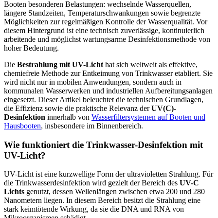
Booten besonderen Belastungen: wechselnde Wasserquellen,
längere Standzeiten, Temperaturschwankungen sowie begrenzte
Möglichkeiten zur regelmäßigen Kontrolle der Wasserqualität. Vor
diesem Hintergrund ist eine technisch zuverlässige, kontinuierlich
arbeitende und möglichst wartungsarme Desinfektionsmethode von
hoher Bedeutung.
Die
Bestrahlung mit UV-Licht
hat sich weltweit als effektive,
chemiefreie Methode zur Entkeimung von Trinkwasser etabliert. Sie
wird nicht nur in mobilen Anwendungen, sondern auch in
kommunalen Wasserwerken und industriellen Aufbereitungsanlagen
eingesetzt. Dieser Artikel beleuchtet die technischen Grundlagen,
die Effizienz sowie die praktische Relevanz der
UV(C)-
Desinfektion
innerhalb von
Wasserfiltersystemen auf Booten und
Hausbooten
, insbesondere im Binnenbereich.
Wie funktioniert die Trinkwasser-Desinfektion mit
UV-Licht?
UV-Licht ist eine kurzwellige Form der ultravioletten Strahlung. Für
die Trinkwasserdesinfektion wird gezielt der Bereich des
UV-C
Lichts
genutzt, dessen Wellenlängen zwischen etwa 200 und 280
Nanometern liegen. In diesem Bereich besitzt die Strahlung eine
stark keimtötende Wirkung, da sie die DNA und RNA von
Mikroorganismen schädigt.