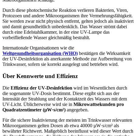
Durch diese photochemische Reaktion verlieren Bakterien, Viren,
Protozoen und andere Mikroorganismen ihre Vermehrungsfähigkeit.
Sie werden zwar nicht physisch entfernt, gelten jedoch als inaktiviert
und damit gesundheitlich unbedenklich. Das Wasser strömt dabei
durch eine Edelstahlkammer, in der eine UV-Lampe das
vorbeifließende Wasser gleichmäßig bestrahlt.
Internationale Organisationen wie die
Weltgesundheitsorganisation (WHO)
bestätigen die Wirksamkeit
der UV-Desinfektion als anerkannte Methode zur Aufbereitung von
Trinkwasser, sofern sie korrekt ausgelegt und betrieben wird.
Über Kennwerte und Effizienz
Die
Effizienz der UV-Desinfektion
wird im Wesentlichen durch
die sogenannte UV-Dosis bestimmt. Diese ergibt sich aus der
Intensität der Strahlung und der Kontaktzeit des Wassers mit dem
UV-Licht. Üblicherweise wird sie in
Mikrowattsekunden pro
Quadratzentimeter (µW·s/cm²)
angegeben.
Für die sichere Inaktivierung der meisten im Trinkwasser relevanten
Mikroorganismen gelten Dosen ab etwa 40000 µW·s/cm² als
bewährter Richtwert. Maßgeblich beeinflusst wird dieser Wert durch