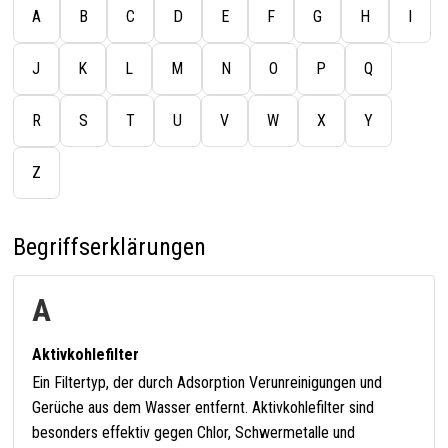
A
B
C
D
E
F
G
H
I
J
K
L
M
N
O
P
Q
R
S
T
U
V
W
X
Y
Z
Begriffserklärungen
A
Aktivkohlefilter
Ein Filtertyp, der durch Adsorption Verunreinigungen und
Gerüche aus dem Wasser entfernt. Aktivkohlefilter sind
besonders effektiv gegen Chlor, Schwermetalle und